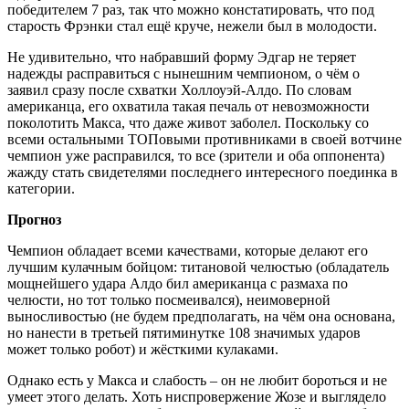
победителем 7 раз, так что можно констатировать, что под
старость Фрэнки стал ещё круче, нежели был в молодости.
Не удивительно, что набравший форму Эдгар не теряет
надежды расправиться с нынешним чемпионом, о чём о
заявил сразу после схватки Холлоуэй-Алдо. По словам
американца, его охватила такая печаль от невозможности
поколотить Макса, что даже живот заболел. Поскольку со
всеми остальными ТОПовыми противниками в своей вотчине
чемпион уже расправился, то все (зрители и оба оппонента)
жажду стать свидетелями последнего интересного поединка в
категории.
Прогноз
Чемпион обладает всеми качествами, которые делают его
лучшим кулачным бойцом: титановой челюстью (обладатель
мощнейшего удара Алдо бил американца с размаха по
челюсти, но тот только посмеивался), неимоверной
выносливостью (не будем предполагать, на чём она основана,
но нанести в третьей пятиминутке 108 значимых ударов
может только робот) и жёсткими кулаками.
Однако есть у Макса и слабость – он не любит бороться и не
умеет этого делать. Хоть ниспровержение Жозе и выглядело