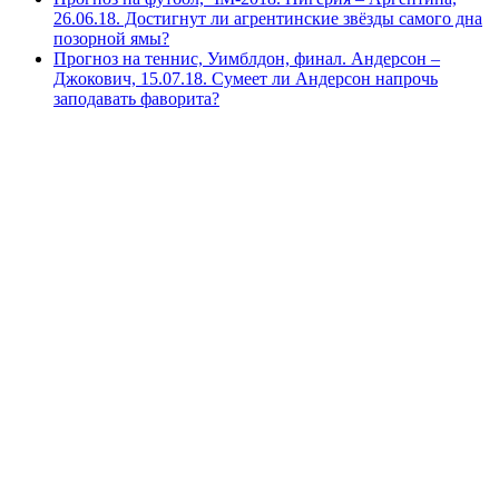
26.06.18. Достигнут ли агрентинские звёзды самого дна
позорной ямы?
Прогноз на теннис, Уимблдон, финал. Андерсон –
Джокович, 15.07.18. Сумеет ли Андерсон напрочь
заподавать фаворита?