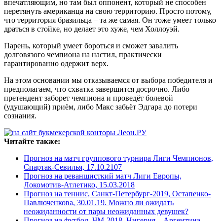
впечатляющим, но там был оппонент, который не способен
перетянуть американца на свою территорию. Просто потому,
что территория бразильца – та же самая. Он тоже умеет только
драться в стойке, но делает это хуже, чем Холлоуэй.
Парень, который умеет бороться и сможет завалить
долговязого чемпиона на настил, практически
гарантированно одержит верх.
На этом основании мы отказываемся от выбора победителя и
предполагаем, что схватка завершится досрочно. Либо
претендент заборет чемпиона и проведёт болевой
(удушающий) приём, либо Макс забьёт Эдгара до потери
сознания.
Читайте также:
Прогноз на матч группового турнира Лиги Чемпионов,
Спартак-Севилья, 17.10.2107
Прогноз на реваншисткий матч Лиги Европы,
Локомотив-Атлетико, 15.03.2018
Прогноз на теннис, Санкт-Петербург-2019, Остапенко-
Павлюченкова, 30.01.19. Можно ли ожидать
неожиданности от пары неожиданных девушек?
Прогноз на футбол, ЧМ-2018. Нигерия – Аргентина,