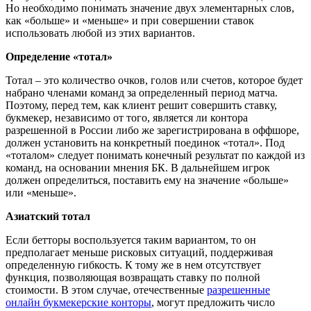
Но необходимо понимать значение двух элементарных слов,
как «больше» и «меньше» и при совершении ставок
использовать любой из этих вариантов.
Определение «тотал»
Тотал – это количество очков, голов или счетов, которое будет
набрано членами команд за определенный период матча.
Поэтому, перед тем, как клиент решит совершить ставку,
букмекер, независимо от того, является ли контора
разрешенной в России либо же зарегистрирована в оффшоре,
должен установить на конкретный поединок «тотал». Под
«тоталом» следует понимать конечный результат по каждой из
команд, на основании мнения БК. В дальнейшем игрок
должен определиться, поставить ему на значение «больше»
или «меньше».
Азиатский тотал
Если бетторы воспользуется таким вариантом, то он
предполагает меньше рисковых ситуаций, поддерживая
определенную гибкость. К тому же в нем отсутствует
функция, позволяющая возвращать ставку по полной
стоимости. В этом случае, отечественные
разрешенные
онлайн букмекерские конторы
, могут предложить число