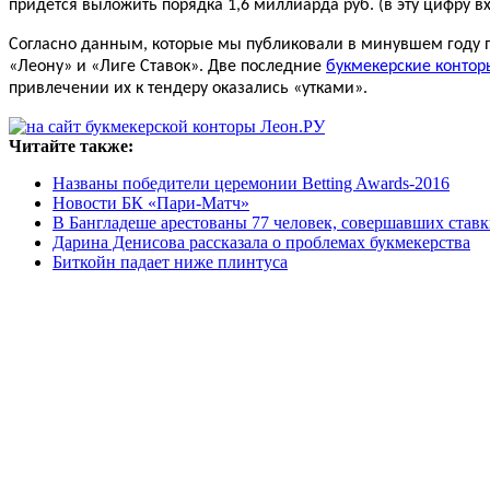
придётся выложить порядка 1,6 миллиарда руб. (в эту цифру в
Согласно данным, которые мы публиковали в минувшем году п
«Леону» и «Лиге Ставок». Две последние
букмекерские контор
привлечении их к тендеру оказались «утками».
Читайте также:
Названы победители церемонии Betting Awards-2016
Новости БК «Пари-Матч»
В Бангладеше арестованы 77 человек, совершавших став
Дарина Денисова рассказала о проблемах букмекерства
Биткойн падает ниже плинтуса