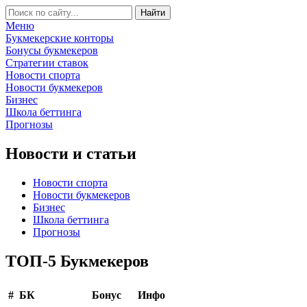
Меню
Букмекерские конторы
Бонусы букмекеров
Стратегии ставок
Новости спорта
Новости букмекеров
Бизнес
Школа беттинга
Прогнозы
Новости и статьи
Новости спорта
Новости букмекеров
Бизнес
Школа беттинга
Прогнозы
ТОП-5 Букмекеров
#
БК
Бонус
Инфо