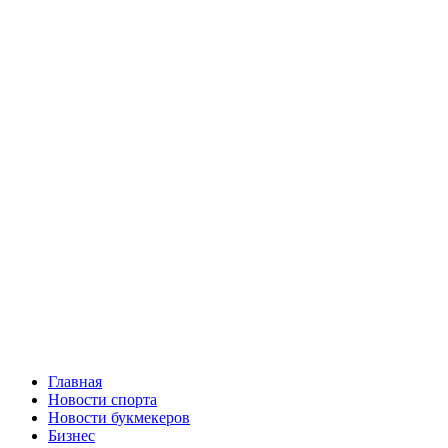
Главная
Новости спорта
Новости букмекеров
Бизнес