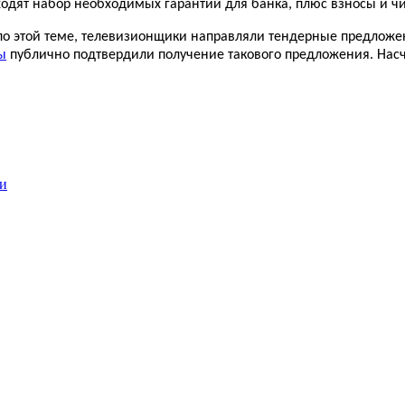
ходят набор необходимых гарантий для банка, плюс взносы и чи
о этой теме, телевизионщики направляли тендерные предложени
ы
публично подтвердили получение такового предложения. Нас
ки