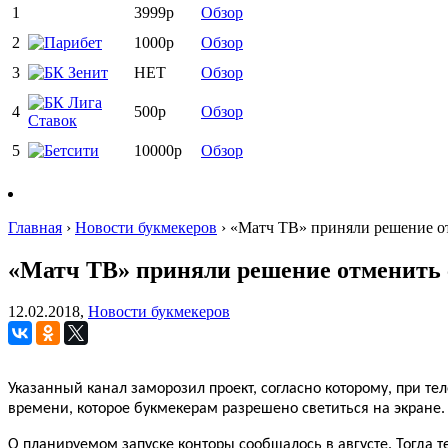
1
3999р
Обзор
2
1000р
Обзор
3
НЕТ
Обзор
4
500р
Обзор
5
10000р
Обзор
Главная
›
Новости букмекеров
›
«Матч ТВ» приняли решение от
«Матч ТВ» приняли решение отменить 
12.02.2018,
Новости букмекеров
Указанный канал заморозил проект, согласно которому, при 
времени, которое букмекерам разрешено светиться на экране.
О планируемом запуске конторы сообщалось в августе. Тогда 