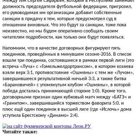
Между тем Сергей Сафарьян, который в Республике занимает
должность председателя футбольной федерации, пригрозил,
его руководимая им организации добавит собственные
санкции в придачу к тем, которые предусмотрел суд в
отношении виновных. Что это будут за санкции, тоже пока
неизвестно, но мы будем оперативно сообщать своим
читателям подробности, как только они будут появляться.
Напомним, что в качестве договорных фигурируют пять
поединков, проведённых в минувшем сезоне-2016. В список
вошли три поединка, состоявшиеся в рамках первой лиги (это
встреча «Луча» с «Гомельжелдортрансом», в котором хозяева
взяли верх 3:1, противостояние «Ошмяны» с тем же «Лучом»,
завершившееся результативной ничьей 3:3, а также битва
«Барановичей» с упомянутым клубом «Ошмяны», в которой
победа досталась принимающей стороне 1:0). Кроме того,
договорными признан один кубковый матч между «БАТЭ» и
«Гранитом», завершившийся торжеством фаворита 5:0, и
плюс ещё один поединок в высшей лиге (где «Ислочь» дома
уступила Брестскому «Динамо» 2:4).
Читайте также: