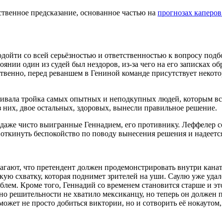
ственное предсказание, основанное частью на
прогнозах каперов
ойти со всей серьёзностью и ответственностью к вопросу подб
нии один из судей был нездоров, из-за чего на его записках об
ственно, перед реваншем в Гениной команде присутствует некото
живала тройка самых опытных и неподкупных людей, которым все
из них, двое остальных, здоровых, вынесли правильное решение.
даже чисто выигранные Геннадием, его противнику. Леффелер со
л откинуть беспокойство по поводу вынесения решения и надеется
агают, что претендент должен продемонстрировать внутри канат
акую схватку, которая поднимет зрителей на уши. Саулю уже уд
блем. Кроме того, Геннадий со временем становится старше и эт
о решительности не хватило мексиканцу, но теперь он должен п
сможет не просто добиться виктории, но и сотворить её нокаутом