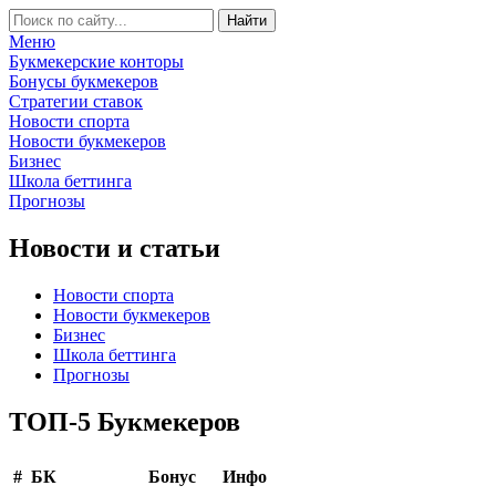
Меню
Букмекерские конторы
Бонусы букмекеров
Стратегии ставок
Новости спорта
Новости букмекеров
Бизнес
Школа беттинга
Прогнозы
Новости и статьи
Новости спорта
Новости букмекеров
Бизнес
Школа беттинга
Прогнозы
ТОП-5 Букмекеров
#
БК
Бонус
Инфо