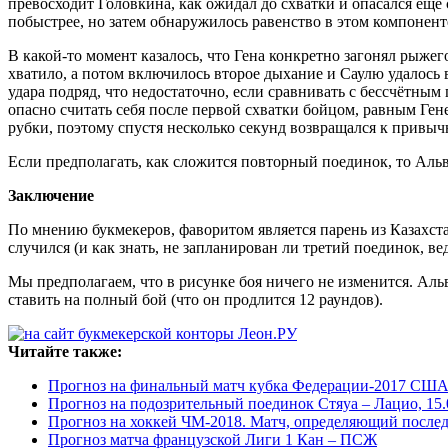
превосходит Головкина, как ожидал до схватки и опасался ещё
побыстрее, но затем обнаружилось равенство в этом компоненте
В какой-то момент казалось, что Гена конкретно загонял рыже
хватило, а потом включилось второе дыхание и Саулю удалось
удара подряд, что недостаточно, если сравнивать с бессчётным
опасно считать себя после первой схватки бойцом, равным Ген
рубки, поэтому спустя несколько секунд возвращался к привы
Если предполагать, как сложится повторный поединок, то Альв
Заключение
По мнению букмекеров, фаворитом является парень из Казахст
случился (и как знать, не запланирован ли третий поединок, вед
Мы предполагаем, что в рисунке боя ничего не изменится. Альв
ставить на полный бой (что он продлится 12 раундов).
Читайте также:
Прогноз на финальный матч кубка Федерации-2017 США-Б
Прогноз на подозрительный поединок Стяуа – Лацио, 15.
Прогноз на хоккей ЧМ-2018. Матч, определяющий последн
Прогноз матча французской Лиги 1 Кан – ПСЖ