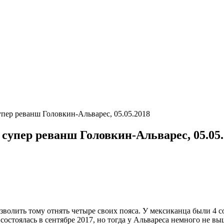
пер реванш Головкин-Альварес, 05.05.2018
упер реванш Головкин-Альварес, 05.05.
зволить тому отнять четыре своих пояса. У мексиканца были 4 с
состоялась в сентябре 2017, но тогда у Альвареса немного не в