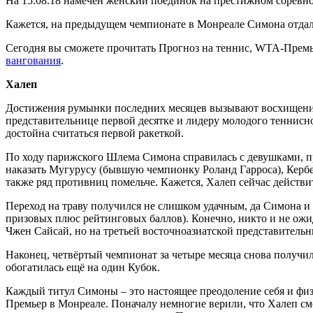
На 15.08.18 намечен женский поединок на престижном соревно
Кажется, на предыдущем чемпионате в Монреале Симона отдала
Сегодня вы сможете прочитать Прогноз на теннис, WTA-Прем
вангования
.
Халеп
Достижения румынки последних месяцев вызывают восхищение.
представительнице первой десятке и лидеру молодого теннисно
достойна считаться первой ракеткой.
По ходу парижского Шлема Симона справилась с девушками, пр
наказать Мугурусу (бывшую чемпионку Роланд Гарроса), Керб
также ряд противниц помельче. Кажется, Халеп сейчас действит
Переход на траву получился не слишком удачным, да Симона и н
призовых плюс рейтинговых баллов). Конечно, никто и не ожи
Чжен Сайсай, но на третьей восточноазиатской представительн
Наконец, четвёртый чемпионат за четыре месяца снова получи
обогатилась ещё на один Кубок.
Каждый титул Симоны – это настоящее преодоление себя и физ
Премьер в Монреале. Поначалу немногие верили, что Халеп смо