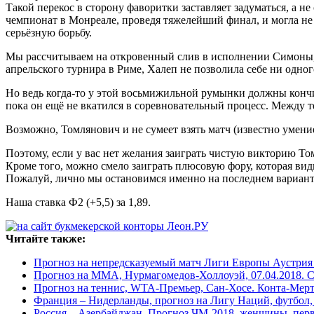
Такой перекос в сторону фаворитки заставляет задуматься, а не
чемпионат в Монреале, проведя тяжелейший финал, и могла не у
серьёзную борьбу.
Мы рассчитываем на откровенный слив в исполнении Симоны, п
апрельского турнира в Риме, Халеп не позволила себе ни одног
Но ведь когда-то у этой восьмижильной румынки должны кончи
пока он ещё не вкатился в соревновательный процесс. Между т
Возможно, Томлянович и не сумеет взять матч (известно умение
Поэтому, если у вас нет желания заиграть чистую викторию Том
Кроме того, можно смело заиграть плюсовую фору, которая ви
Пожалуй, лично мы остановимся именно на последнем вариант
Наша ставка Ф2 (+5,5) за 1,89.
Читайте также:
Прогноз на непредсказуемый матч Лиги Европы Аустрия 
Прогноз на ММА, Нурмагомедов-Холлоуэй, 07.04.2018. С
Прогноз на теннис, WTA-Премьер, Сан-Хосе. Конта-Мерте
Франция – Нидерланды, прогноз на Лигу Наций, футбол,
Россия – Азербайджан. Прогноз ЧМ-2018, женщины, перв