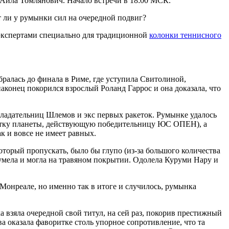
 Айла Томлянович. Начало встречи в 18:00 МСК.
т ли у румынки сил на очередной подвиг?
экспертами специально для традиционной
колонки теннисного
алась до финала в Риме, где уступила Свитолиной,
аконец покорился взрослый Роланд Гаррос и она доказала, что
бладательниц Шлемов и экс первых ракеток. Румынке удалось
кетку планеты, действующую победительницу ЮС ОПЕН), а
к и вовсе не имеет равных.
оторый пропускать, было бы глупо (из-за большого количества
 умела и могла на травяном покрытии. Одолела Куруми Нару и
Монреале, но именно так в итоге и случилось, румынка
взяла очередной свой титул, на сей раз, покорив престижный
а оказала фаворитке столь упорное сопротивление, что та