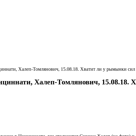
ннати, Халеп-Томлянович, 15.08.18. Хватит ли у рымынки сил
циннати, Халеп-Томлянович, 15.08.18. 