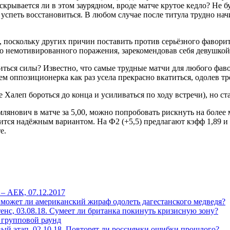
 скрывается ли в этом заурядном, вроде матче крутое кедло? Не 
спеть восстановиться. В любом случае после титула трудно начи
оскольку других причин поставить против серьёзного фаворита 
о немотивированного поражения, зарекомендовав себя девушкой, к
ться силы? Известно, что самые трудные матчи для любого фаво
ем оппозиционерка как раз усела прекрасно вкатиться, одолев т
 Халеп бороться до конца и усиливаться по ходу встречи), но ст
лянович в матче за 5,00, можно попробовать рискнуть на более 
дится надёжным вариантом. На Ф2 (+5,5) предлагают кэфф 1,89 и
е.
– АЕК, 07.12.2017
может ли американский жираф одолеть дагестанского медведя?
нс, 03.08.18. Сумеет ли британка покинуть кризисную зону?
 групповой раунд
ый этап, 02.10.18. Повторят ли россиянки ошибки прошлого?