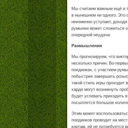
Мы считаем важным ещё и та
в нынешнем ни одного. Это 
неизменно уступает, доходя
румынки может сложиться о
очередной неудачи.
Размышления
Мы прогнозируем, что викто
несколько причин. Во-перв
поединках, с участием румы
побыстрее завершить розыгр
такой стиль игры проходит 
харде могут возникнуть про
будет успевать приходить в
посыплется большое колич
Этим может воспользоватьс
поединков проводит на мес
кортам, ей не потребуется 