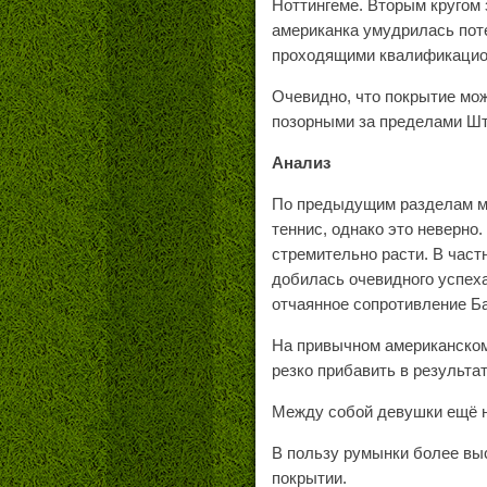
Ноттингеме. Вторым кругом
американка умудрилась поте
проходящими квалификацион
Очевидно, что покрытие мож
позорными за пределами Шт
Анализ
По предыдущим разделам мо
теннис, однако это неверно
стремительно расти. В част
добилась очевидного успеха
отчаянное сопротивление Ба
На привычном американском
резко прибавить в результат
Между собой девушки ещё н
В пользу румынки более выс
покрытии.