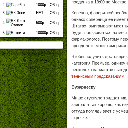
поединка в 18:00 по Москве.
2
1000р
Обзор
Конечно, фавориткой необх
3
НЕТ
Обзор
однако соперница её имеет
4
500р
Обзор
Штатах, выигрывают местны
будет пользоваться на мест
5
10000р
Обзор
фармакологов. Поэтому пер
преодолеть магию американ
Чтобы получить достоверный
категория Премьер, одиноч
несколько вариантов выгодн
теннисным предсказаниям
.
Бузарнеску
Мише стукнуло тридцатник, 
заиграла так хорошо, как ни
оттуда поглядывает с усме
строчке.