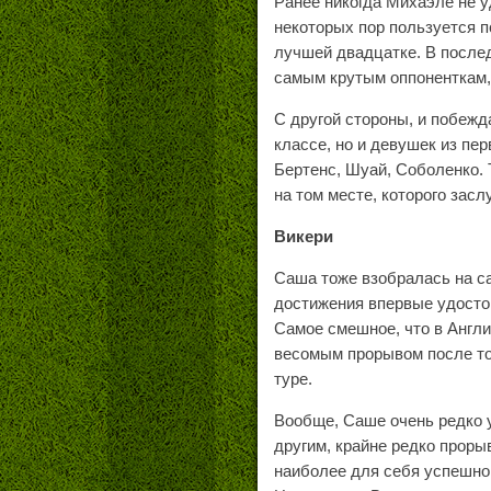
Ранее никогда Михаэле не у
некоторых пор пользуется п
лучшей двадцатке. В послед
самым крутым оппоненткам, 
С другой стороны, и побежд
классе, но и девушек из пе
Бертенс, Шуай, Соболенко. 
на том месте, которого засл
Викери
Саша тоже взобралась на са
достижения впервые удостои
Самое смешное, что в Англи
весомым прорывом после тог
туре.
Вообще, Саше очень редко у
другим, крайне редко прорыв
наиболее для себя успешном