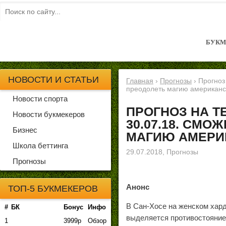
БУКМ
НОВОСТИ И СТАТЬИ
Главная
›
Прогнозы
›
Прогноз
преодолеть магию американс
Новости спорта
ПРОГНОЗ НА Т
Новости букмекеров
30.07.18. СМ
Бизнес
МАГИЮ АМЕРИ
Школа беттинга
29.07.2018,
Прогнозы
Прогнозы
Анонс
ТОП-5 БУКМЕКЕРОВ
В Сан-Хосе на женском хар
#
БК
Бонус
Инфо
выделяется противостояние 
1
3999р
Обзор