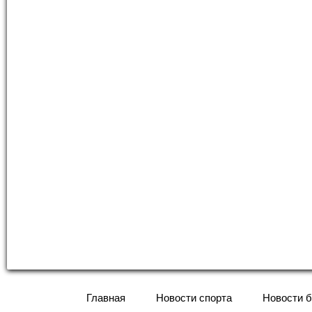
Главная
Новости спорта
Новости б