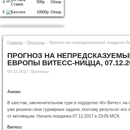
4
500р
Обзор
5
10000р
Обзор
Главная
›
Прогнозы
›
Прогноз на непредсказуемый поединок Ли
ПРОГНОЗ НА НЕПРЕДСКАЗУЕМЫ
ЕВРОПЫ ВИТЕСС-НИЦЦА, 07.12.2
03.12.2017,
Прогнозы
Анонс
В шестом, заключительном туре в подгруппе «К» Витесс на
уже решили свои турнирные задачи, поэтому результат его з
от мотивации. Начало поединка 07.12.2017 в 23:05 МСК.
Витесс