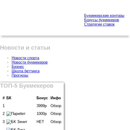
Букмекерские конторы
Бонусы букмекеров
Стратегии ставок
Новости и статьи
Новости спорта
Новости букмекеров
Бизнес
Школа беттинга
Прогнозы
ТОП-5 Букмекеров
#
БК
Бонус
Инфо
1
3999р
Обзор
2
1000р
Обзор
3
НЕТ
Обзор