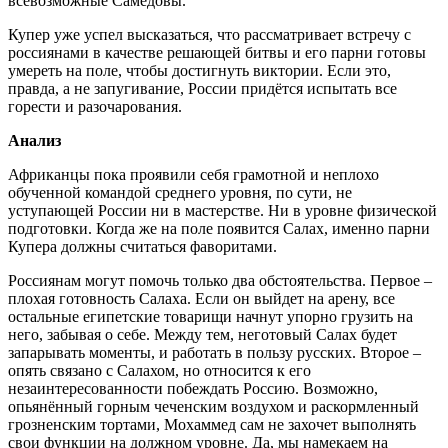
всевозможные Самедовы.
Купер уже успел высказаться, что рассматривает встречу с
россиянами в качестве решающей битвы и его парни готовы
умереть на поле, чтобы достигнуть виктории. Если это,
правда, а не запугивание, России придётся испытать все
горести и разочарования.
Анализ
Африканцы пока проявили себя грамотной и неплохо
обученной командой среднего уровня, по сути, не
уступающей России ни в мастерстве. Ни в уровне физической
подготовки. Когда же на поле появится Салах, именно парни
Купера должны считаться фаворитами.
Россиянам могут помочь только два обстоятельства. Первое –
плохая готовность Салаха. Если он выйдет на арену, все
остальные египетские товарищи начнут упорно грузить на
него, забывая о себе. Между тем, неготовый Салах будет
запарывать моменты, и работать в пользу русских. Второе –
опять связано с Салахом, но относится к его
незаинтересованности побеждать Россию. Возможно,
опьянённый горным чеченским воздухом и раскормленный
грозненским тортами, Мохаммед сам не захочет выполнять
свои функции на должном уровне. Да, мы намекаем на