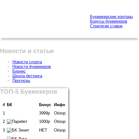
Букмекерские конторы
Бонусы букмекеров
Стратегии ставок
Новости и статьи
Новости спорта
Новости букмекеров
Бизнес
Школа беттинга
Прогнозы
ТОП-5 Букмекеров
#
БК
Бонус
Инфо
1
3999р
Обзор
2
1000р
Обзор
3
НЕТ
Обзор