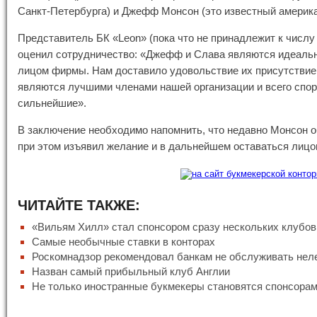
Санкт-Петербурга) и Джефф Монсон (это известный америка
Представитель БК «Leon» (пока что не принадлежит к числу
оценил сотрудничество: «Джефф и Слава являются идеаль
лицом фирмы. Нам доставило удовольствие их присутствие 
являются лучшими членами нашей организации и всего спор
сильнейшие».
В заключение необходимо напомнить, что недавно Монсон о
при этом изъявил желание и в дальнейшем оставаться лицо
ЧИТАЙТЕ ТАКЖЕ:
«Вильям Хилл» стал спонсором сразу нескольких клубов
Самые необычные ставки в конторах
Роскомнадзор рекомендовал банкам не обслуживать нел
Назван самый прибыльный клуб Англии
Не только иностранные букмекеры становятся спонсора