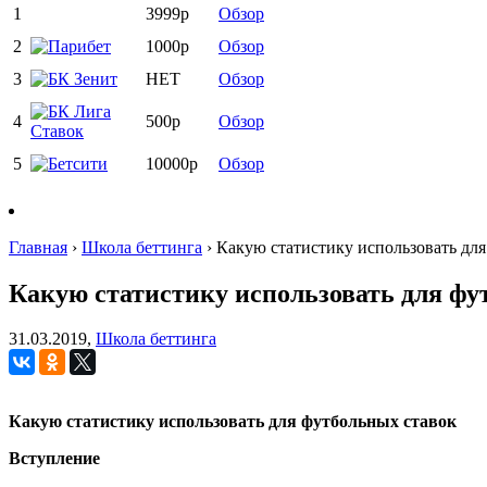
1
3999р
Обзор
2
1000р
Обзор
3
НЕТ
Обзор
4
500р
Обзор
5
10000р
Обзор
Главная
›
Школа беттинга
›
Какую статистику использовать дл
Какую статистику использовать для фу
31.03.2019,
Школа беттинга
Какую статистику использовать для футбольных ставок
Вступление