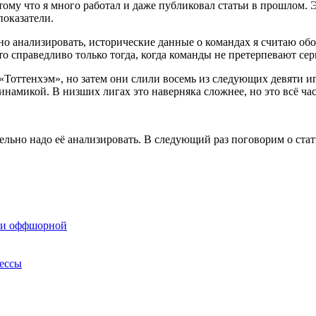
потому что я много работал и даже публиковал статьи в прошлом.
показатели.
но анализировать, исторические данные о командах я считаю об
то справедливо только тогда, когда команды не претерпевают се
Тоттенхэм», но затем они слили восемь из следующих девяти иг
намикой. В низших лигах это наверняка сложнее, но это всё ча
тельно надо её анализировать. В следующий раз поговорим о ста
или оффшорной
рессы