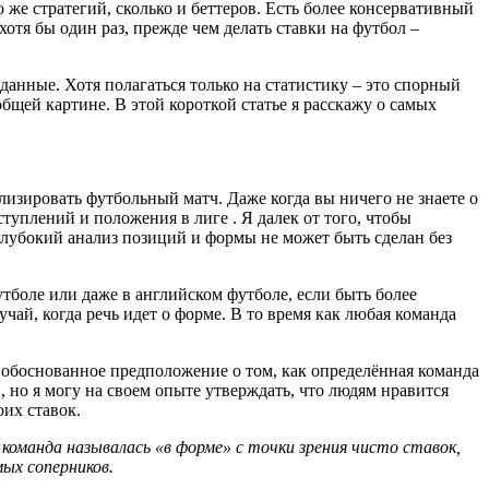
 же стратегий, сколько и беттеров. Есть более консервативный
хотя бы один раз, прежде чем делать ставки на футбол –
данные. Хотя полагаться только на статистику – это спорный
бщей картине. В этой короткой статье я расскажу о самых
лизировать футбольный матч. Даже когда вы ничего не знаете о
туплений и положения в лиге . Я далек от того, чтобы
глубокий анализ позиций и формы не может быть сделан без
утболе или даже в английском футболе, если быть более
чай, когда речь идет о форме. В то время как любая команда
 обоснованное предположение о том, как определённая команда
 но я могу на своем опыте утверждать, что людям нравится
их ставок.
команда называлась «в форме» с точки зрения чисто ставок,
ых соперников.