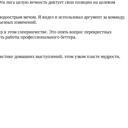
 Эта лига целую вечность диктует свои позиции на целевом
оюдоострым мечом. Я видел и использовал аргумент за команду,
рьезных изменений.
р в этом соперничестве. Это опять вопрос перекрестных
сть работы профессионального беттера.
тистике домашних выступлений, этом узком пласте мудрости,