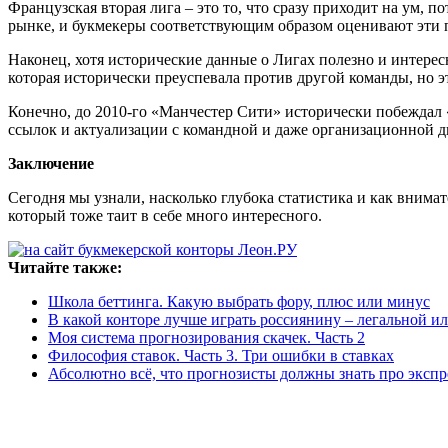
Французская вторая лига – это то, что сразу приходит на ум, 
рынке, и букмекеры соответствующим образом оценивают эти 
Наконец, хотя исторические данные о Лигах полезно и интерес
которая исторически преуспевала против другой команды, но э
Конечно, до 2010-го «Манчестер Сити» исторически побеждал «
ссылок и актуализации с командной и даже организационной ди
Заключение
Сегодня мы узнали, насколько глубока статистика и как внима
который тоже таит в себе много интересного.
Читайте также:
Школа беттинга. Какую выбрать фору, плюс или минус
В какой конторе лучше играть россиянину – легальной 
Моя система прогнозирования скачек. Часть 2
Философия ставок. Часть 3. Три ошибки в ставках
Абсолютно всё, что прогнозисты должны знать про эксп