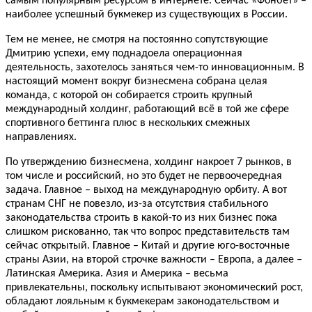
самым популярным ресурсом в интернете. Сейчас «Фонбет» –
наиболее успешный букмекер из существующих в России.
Тем не менее, не смотря на постоянно сопутствующие
Дмитрию успехи, ему поднадоела операционная
деятельность, захотелось заняться чем-то инновационным. В
настоящий момент вокруг бизнесмена собрана целая
команда, с которой он собирается строить крупный
международный холдинг, работающий всё в той же сфере
спортивного беттинга плюс в нескольких смежных
направлениях.
По утверждению бизнесмена, холдинг накроет 7 рынков, в
том числе и российский, но это будет не первоочередная
задача. Главное – выход на международную орбиту. А вот
странам СНГ не повезло, из-за отсутствия стабильного
законодательства строить в какой-то из них бизнес пока
слишком рискованно, так что вопрос представительств там
сейчас открытый. Главное – Китай и другие юго-восточные
страны Азии, на второй строчке важности – Европа, а далее –
Латинская Америка. Азия и Америка – весьма
привлекательны, поскольку испытывают экономический рост,
обладают лояльным к букмекерам законодательством и