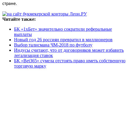
стране.
Читайте также:
БК «1хБет» значительно сократили реферальные
выплаты
Новый год 26 россиян превратил в миллионеров
Выбор талисмана ЧМ-2018 по футболу
Индусы считают, что от договорняков может избавить
легализация ставок
БК «Bet365» сумела отстоять право иметь собственную
торговую марку