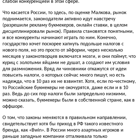
слабой конкуренцией в этой сфере.
Что касается России, то здесь, по оценке Малкова, рынок
поднимается, законодатели активно идут навстречу
(разрешили рекламу букмекеров, онлайн ставки, в целом
дисциплинировали рынок). Правила становятся понятными,
и все конкуренты начинают играть по ним. Конечно,
государство хочет поскорее хапнуть подольше налогов с
нового поля, но это просто от эйфории, через несколько
месяцев у законотворцев включатся мозги, и они поймут, что
куриц с золотыми яйцами не душат, а создают им условия
для размножения. Вряд ли чиновники откажутся от идеи
повысить налоги, о которых сейчас много пишут, но есть
надежда, что в 10 раз их не взвинтят. Хотя, если по-честному,
то Российские букмекеры не окочурятся, даже если и в 10
раз. Ведь до сих пор налоги были запредельно низкими,
можно сказать, букмекеры были в собственной стране, как в
оффшоре.
О том, что законы меняются в правильном направлении,
свидетельствует хотя бы приход в РФ такого известного
бренда, как «Bwin». В России много азартных игроков и
раньше западные компании отталкивала только