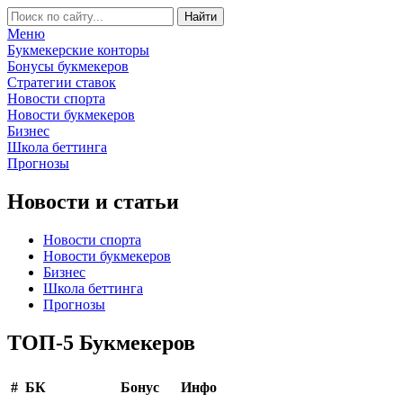
Меню
Букмекерские конторы
Бонусы букмекеров
Стратегии ставок
Новости спорта
Новости букмекеров
Бизнес
Школа беттинга
Прогнозы
Новости и статьи
Новости спорта
Новости букмекеров
Бизнес
Школа беттинга
Прогнозы
ТОП-5 Букмекеров
#
БК
Бонус
Инфо