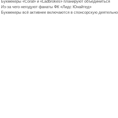
Букмекеры «Coral» и «Ladbrokes» планируют объединиться
Из-за чего негодуют фанаты ФК «Лидс Юнайтед»
Букмекеры всё активнее включаются в спонсорскую деятельно