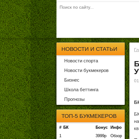
НОВОСТИ И СТАТЬИ
Гл
Новости спорта
Новости букмекеров
Бизнес
01
Школа беттинга
Прогнозы
Б
БК
ТОП-5 БУКМЕКЕРОВ
на
#
БК
Бонус
Инфо
кв
1
3999р
Обзор